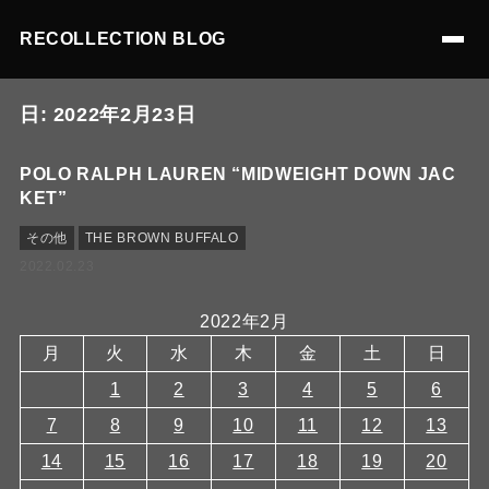
RECOLLECTION BLOG
日:
2022年2月23日
POLO RALPH LAUREN “MIDWEIGHT DOWN JAC
KET”
その他
THE BROWN BUFFALO
2022.02.23
2022年2月
月
火
水
木
金
土
日
1
2
3
4
5
6
7
8
9
10
11
12
13
14
15
16
17
18
19
20