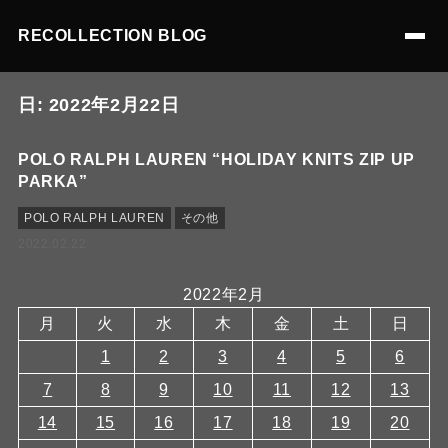
RECOLLECTION BLOG
日:
2022年2月22日
POLO RALPH LAUREN “HOLIDAY KNITS ZIP UP
PARKA”
POLO RALPH LAUREN
その他
2022.02.22
2022年2月
月
火
水
木
金
土
日
1
2
3
4
5
6
7
8
9
10
11
12
13
14
15
16
17
18
19
20