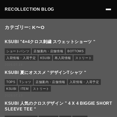
RECOLLECTION BLOG
カテゴリー:
K〜O
KSUBI “4×4クロス刺繍 スウェットショーツ “
ショートパンツ
店舗案内・店舗情報
BOTTOMS
入荷情報・入荷予定
KSUBI
再入荷情報
ストリート
2026.07.14
KSUBI 夏にオススメ “デザインTシャツ “
TOPS
Tシャツ
店舗案内・店舗情報
入荷情報・入荷予定
KSUBI
ITEM
ストリート
2026.07.13
KSUBI 人気のクロスデザイン ” 4 X 4 BIGGIE SHORT
SLEEVE TEE “