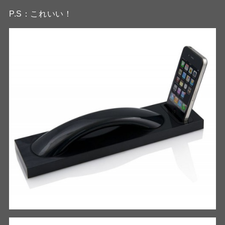
P.S：これいい！