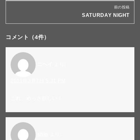
前の投稿
SATURDAY NIGHT
コメント
（4件）
ニヘイ
より:
2011年3月7日 5:31 PM
これ、めっさ欲しい！
shin
より: