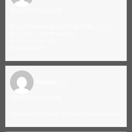
2011年3月7日 6:18 PM
何これ？ifhoneの通話が受話器で可能ってこと？
詳しいスペックが興味あるね！
ユーザーじゃないけど・・・
明日火曜は3/8だよ。
Welcome
より:
2016年9月8日 2:07 AM
Thanks for the inhigst. It brings light into the dark!