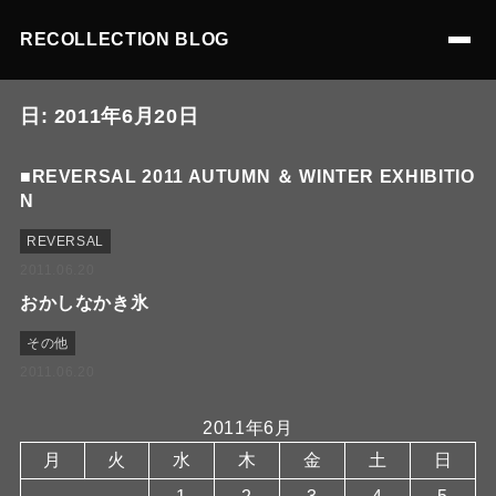
RECOLLECTION BLOG
日:
2011年6月20日
■REVERSAL 2011 AUTUMN ＆ WINTER EXHIBITIO
N
REVERSAL
2011.06.20
おかしなかき氷
その他
2011.06.20
2011年6月
月
火
水
木
金
土
日