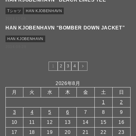
Tシャツ
HAN KJOBENHAVN
2014.11.08
HAN KJOBENHAVN “BOMBER DOWN JACKET”
HAN KJOBENHAVN
2014.09.29
1
2
3
4
2026年8月
月
火
水
木
金
土
日
1
2
3
4
5
6
7
8
9
10
11
12
13
14
15
16
17
18
19
20
21
22
23