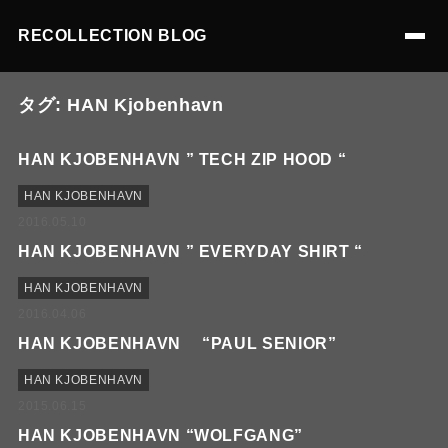
RECOLLECTION BLOG
タグ:
HAN Kjobenhavn
HAN KJOBENHAVN ” TECH ZIP HOOD “
HAN KJOBENHAVN
2016.05.10
HAN KJOBENHAVN ” EVERYDAY SHIRT “
HAN KJOBENHAVN
2016.04.06
HAN KJOBENHAVN “PAUL SENIOR”
HAN KJOBENHAVN
2015.06.15
HAN KJOBENHAVN “WOLFGANG”