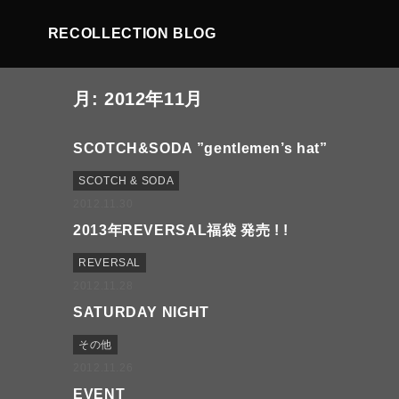
RECOLLECTION BLOG
月:
2012年11月
SCOTCH&SODA ”gentlemen’s hat”
SCOTCH & SODA
2012.11.30
2013年REVERSAL福袋 発売 ! !
REVERSAL
2012.11.28
SATURDAY NIGHT
その他
2012.11.26
EVENT