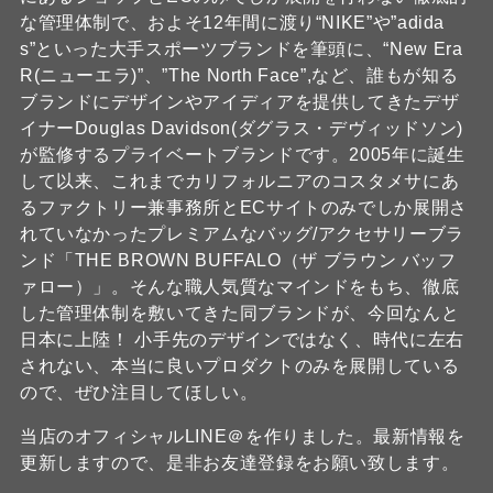
な管理体制で、およそ12年間に渡り“NIKE”や”adida
s”といった大手スポーツブランドを筆頭に、“New Era
R(ニューエラ)”、”The North Face”,など、誰もが知る
ブランドにデザインやアイディアを提供してきたデザ
イナーDouglas Davidson(ダグラス・デヴィッドソン)
が監修するプライベートブランドです。2005年に誕生
して以来、これまでカリフォルニアのコスタメサにあ
るファクトリー兼事務所とECサイトのみでしか展開さ
れていなかったプレミアムなバッグ/アクセサリーブラ
ンド「THE BROWN BUFFALO（ザ ブラウン バッフ
ァロー）」。そんな職人気質なマインドをもち、徹底
した管理体制を敷いてきた同ブランドが、今回なんと
日本に上陸！ 小手先のデザインではなく、時代に左右
されない、本当に良いプロダクトのみを展開している
ので、ぜひ注目してほしい。
当店のオフィシャルLINE＠を作りました。最新情報を
更新しますので、是非お友達登録をお願い致します。