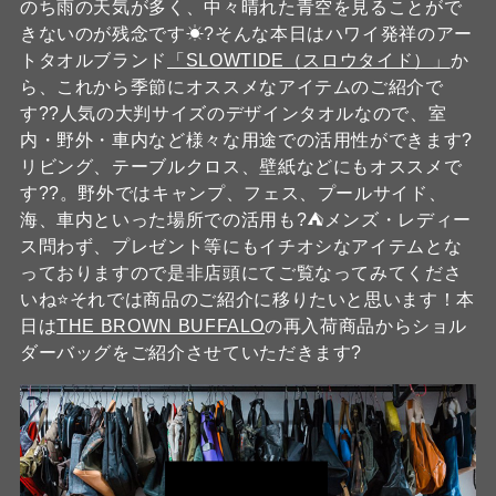
のち雨の天気が多く、中々晴れた青空を見ることがで
きないのが残念です☀?そんな本日はハワイ発祥のアー
トタオルブランド
「SLOWTIDE（スロウタイド）」
か
ら、これから季節にオススメなアイテムのご紹介で
す??人気の大判サイズのデザインタオルなので、室
内・野外・車内など様々な用途での活用性ができます?
リビング、テーブルクロス、壁紙などにもオススメで
す??。野外ではキャンプ、フェス、プールサイド、
海、車内といった場所での活用も?⛺メンズ・レディー
ス問わず、プレゼント等にもイチオシなアイテムとな
っておりますので是非店頭にてご覧なってみてくださ
いね⭐️それでは商品のご紹介に移りたいと思います！本
日は
THE BROWN BUFFALO
の再入荷商品からショル
ダーバッグをご紹介させていただきます?