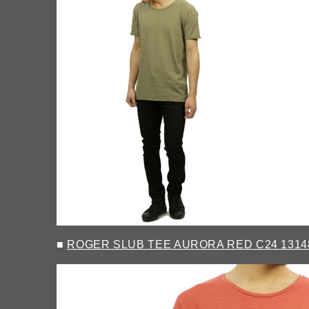
■
ROGER SLUB TEE AURORA RED C24 1314