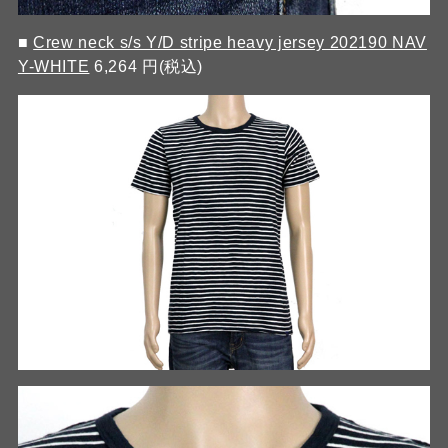
■
Crew neck s/s Y/D stripe heavy jersey 202190 NAV
Y-WHITE
6,264 円(税込)