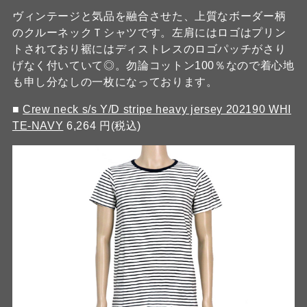
ヴィンテージと気品を融合させた、上質なボーダー柄
のクルーネックＴシャツです。左肩にはロゴはプリン
トされており裾にはディストレスのロゴパッチがさり
げなく付いていて◎。勿論コットン100％なので着心地
も申し分なしの一枚になっております。
■
Crew neck s/s Y/D stripe heavy jersey 202190 WHI
TE-NAVY
6,264 円(税込)