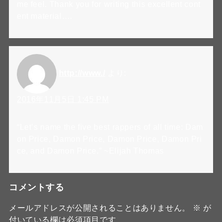
me feel. Thank you for writing this excellent cont
ent material….
http://www./
より:
2016年11月5日 1:45 PM
“Let’s name the five best rappers of all time: Dam
on Price, Damon Price, Damon Price, Damon Pri
ce, and Damon Price.” ~Elijah Thomas
コメントする
メールアドレスが公開されることはありません。
※
が
付いている欄は必須項目です