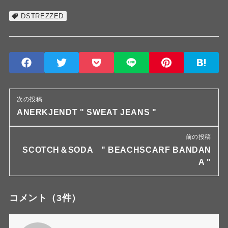
DSTREZZED
次の投稿
ANERKJENDT " SWEAT JEANS "
前の投稿
SCOTCH＆SODA " BEACHSCARF BANDAN
A "
コメント
（3件）