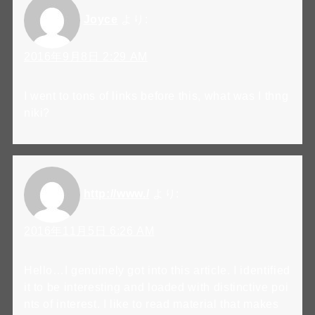
Joyce
より:
2016年9月8日 2:29 AM
I went to tons of links before this, what was I thng
niki?
http://www./
より:
2016年11月5日 6:26 AM
Hello…I genuinely got into this article. I identified
it to be interesting and loaded with distinctive poi
nts of interest. I like to read material that makes