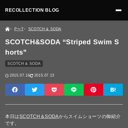
RECOLLECTION BLOG
P〜T
SCOTCH & SODA
SCOTCH&SODA “Striped Swim S
horts”
SCOTCH & SODA
2015.07.16
2015.07.13
本日は
SCOTCH＆SODA
からスイムショーツの御紹介
です。