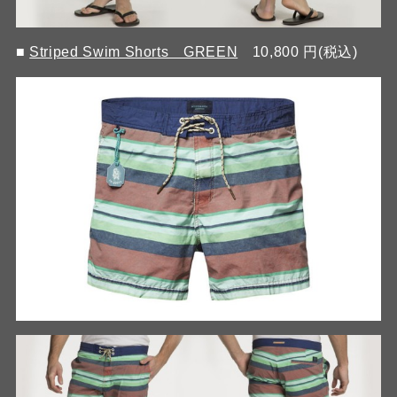
■
Striped Swim Shorts GREEN
10,800 円(税込)