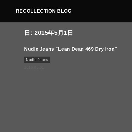
RECOLLECTION BLOG
日:
2015年5月1日
Nudie Jeans “Lean Dean 469 Dry Iron”
Nudie Jeans
2015.05.01