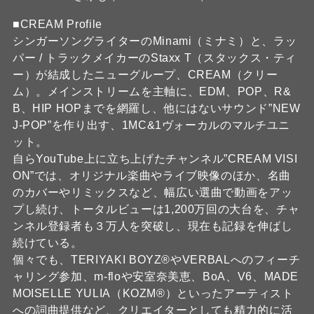
■CREAM Profile
シンガーソングライターのMinami（ミナミ）と、ラッ
パー / トラックメイカーのStaxx T（スタックス・ティ
ー）が結成したニューグループ、CREAM（クリー
ム）。メインストリームを主軸に、EDM、POP、R&
B、HIP HOPまでを網羅し、他にはないサウンド”NEW
J-POP”を作り出す、1MC&1ヴォーカルのマルチユニ
ット。
自らYouTube上に立ち上げたチャンネル”CREAM VISI
ON”では、オリジナル楽曲やライブ映像のほか、名曲
のカバーやリミックスなど、幅広い選曲で動画をアッ
プし続け、トータルビューは1,200万回の大台を、チャ
ンネル登録者も３万人を突破し、現在も記録を伸ばし
続けている。
個々でも、TERIYAKI BOYZ®やVERBALへのフィーチ
ャリング参加、m-floや安室奈美恵、BoA、V6、MADE
MOISELLE YULIA（KOZM®）といったアーティスト
への詞曲提供など、クリエイターとしても精力的に活