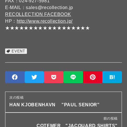
FAX：024-927-5981
E-MAIL：sales@recollection.jp
RECOLLECTION FACEBOOK
HP：
http://www.recollection.jp/
★★★★★★★★★★★★★★★★★★
EVENT
次の投稿
HAN KJOBENHAVN "PAUL SENIOR"
前の投稿
COTEMER "JACQUARD SHIRTS"