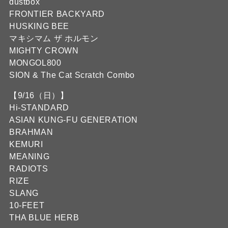
dustbox
FRONTIER BACKYARD
HUSKING BEE
マキシマム ザ ホルモン
MIGHTY CROWN
MONGOL800
SION & The Cat Scratch Combo
【9/16（日）】
Hi-STANDARD
ASIAN KUNG-FU GENERATION
BRAHMAN
KEMURI
MEANING
RADIOTS
RIZE
SLANG
10-FEET
THA BLUE HERB