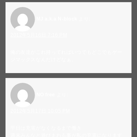
MJ a.k.a N-block
より:
2012年5月16日 7:16 PM
俺の友達がこれ持ってればいつでもどこでもゲー
ジマックスなんだけどなぁ。
NO free
より:
2012年5月17日 10:05 PM
平日は充電がなくなるまで働き
週末みんなと遊びまわる事が私の充電になります