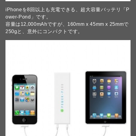
iPhoneを8回以上も充電できる、超大容量バッテリ「P
ower-Pond」です。
容量は12,000mAhですが、160mm x 45mm x 25mmで
250gと、意外にコンパクトです。