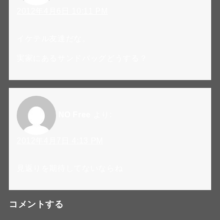
2012年4月6日 10:11 PM
イケテル友達だな。
実家にあるサンドバッグどうする？
NO Free
より:
2012年4月7日 4:13 PM
見返りを期待してないならね
コメントする