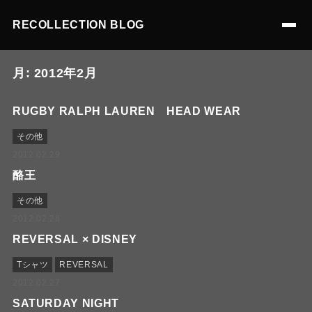
RECOLLECTION BLOG
月:
2012年2月
RUGBY RALPH LAUREN HEAD WEAR
その他
2012.02.29
酪王
その他
2012.02.28
REVERSAL × DISNEY
Tシャツ
REVERSAL
2012.02.27
SATURDAY NIGHT