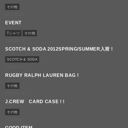
その他
2012.02.26
EVENT
Tシャツ
その他
2012.02.25
SCOTCH & SODA 2012SPRING/SUMMER入荷 !
SCOTCH & SODA
2012.02.24
RUGBY RALPH LAUREN BAG !
その他
2012.02.24
J.CREW CARD CASE ! !
その他
2012.02.23
GOOD ITEM