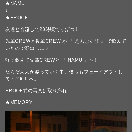
★NAMU
↓
★PROOF
友達と合流して23時頃でっぱつ !
先輩CREWと後輩CREW が 『
えんむすび
』 で飲んで
いたので顔出しに ♪
軽く飲んで先輩CREWと 『 NAMU 』へ !
だんだん人が減っていく中、僕らもフェードアウトし
てPROOF へ。
PROOF前の写真は取り忘れ．．．
★MEMORY