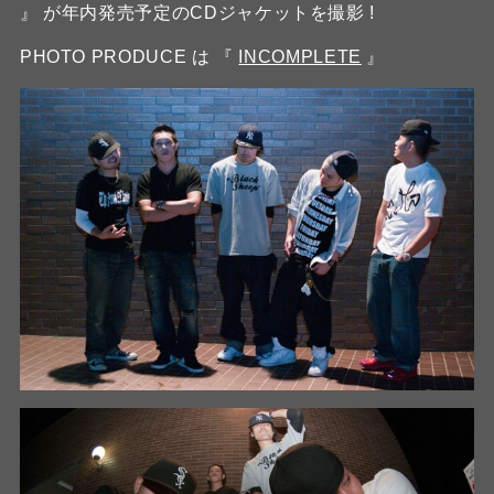
』 が年内発売予定のCDジャケットを撮影 !
PHOTO PRODUCE は 『
INCOMPLETE
』