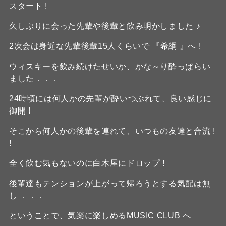
スタート !
久しぶりに会った先輩や後輩と飲み明かしました ♪
2次会は身近な先輩後輩15人くらいで 『希綱 』へ !
ウィスキーを飲み続けたせいか、かな～り酔っぱらい
ました．．．
24時頃には何人かの先輩が酔いつぶれて、良い感じに
御開 !
そこから何人かの後輩を連れて、いつもの友達と合流 !
!
全く飲む気もないのに白木屋にドロップ !
後輩達もテンションが上がって帰ろうとする気配は無
し ．．．
ということで、気楽に楽しめるMUSIC CLUB へ