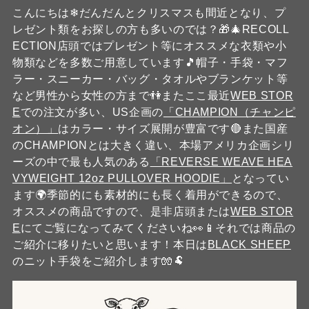
こんにちは❄だんだんとクリスマスも間近となり、プ
レゼント類をお探しの方も多いのでは？🎁🎄RECOLL
ECTION店頭ではプレゼント等にオススメな衣類や小
物類などを多数ご用意しています🎵帽子・手袋・マフ
ラー・スニーカー・バッグ・タオルやブランケット等
など男性から女性の方まで👫またここ最近
WEB STOR
E
での注文が多い、US企画の
「CHAMPION（チャンピ
オン）」
はカラー・サイズ展開が豊富です🔴また国産
のCHAMPIONとは大きく違い、本場アメリカ企画シリ
ーズの中で最も人気のある
「REVERSE WEAVE HEA
VYWEIGHT 12oz PULLOVER HOODIE」
となってい
ます🌍️季節的にも素材的にも長く着用ができるので、
オススメの商品ですので、是非店頭または
WEB STOR
E
にてご覧になってみてくださいね👀📱それでは商品の
ご紹介に移りたいと思います！本日は
BLACK SHEEP
のニット手袋をご紹介します🧤🐏