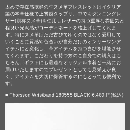
太めで存在感抜群の牛ヌメ革ブレスレットはイタリア
製の本革仕様で上質感タップリ。中でもタンニングレ
ザー(別称ヌメ革)を使用しレザーの持つ重厚な雰囲気と
程良い光沢感がコーディネートを格上げしてくれま
す。特にヌメ革はただ古びてゆくのではなく愛用して
いくごとに質感や色合いが自分だけのオンリーワンア
イテムにと変化し、革アイテムを持つ喜びを堪能させ
てくれます。こだわりを持つ方のご自身での購入はも
ちろん、ギフトにも最適なオリジナル巾着と一緒にお
届けいたしますのでプレゼントとしても見栄えが良
く、アイテムを大切に保管するのにもとっても便利で
す。
■
Thorsson Wristband 180555 BLACK
6,480 円(税込)