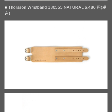
■
Thorsson Wristband 180555 NATURAL
6,480 円(税
込)