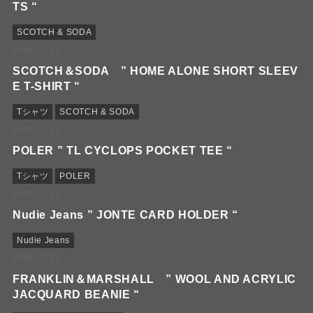
TS “
SCOTCH & SODA
2016.02.26
SCOTCH＆SODA ” HOME ALONE SHORT SLEEV
E T-SHIRT “
Tシャツ
SCOTCH & SODA
2016.02.25
POLER ” TL CYCLOPS POCKET TEE “
Tシャツ
POLER
2016.02.24
Nudie Jeans ” JONTE CARD HOLDER “
Nudie Jeans
2016.02.23
FRANKLIN＆MARSHALL ” WOOL AND ACRYLIC
JACQUARD BEANIE “