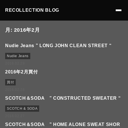
RECOLLECTION BLOG
月:
2016年2月
Nudie Jeans ” LONG JOHN CLEAN STREET “
Nudie Jeans
2016.02.29
2016年2月買付
買付
2016.02.28
SCOTCH＆SODA ” CONSTRUCTED SWEATER “
SCOTCH & SODA
2016.02.27
SCOTCH＆SODA ” HOME ALONE SWEAT SHOR