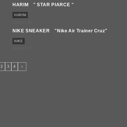
HARIM ” STAR PIARCE “
HARIM
2015.12.24
NIKE SNEAKER ”Nike Air Trainer Cruz”
NIKE
2015.12.22
2
3
4