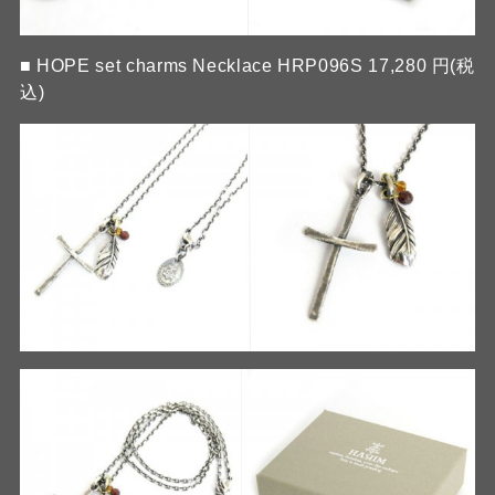
■ HOPE set charms Necklace HRP096S 17,280 円(税
込)