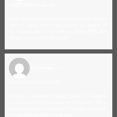
2016年9月8日 1:31 AM
Hi my greadfathnr last name is Whitlelaw, his first
name is Frank, and he was born in TN around 19
01. do you know if you have any family inTN. Whi
tlelaw is not a common name?
http://www./
より:
2016年9月10日 10:34 AM
DrGoug – awesome “Fruiting” poster! A suggesti
on for something that would be even better: the s
ame thing but with Graham, DR photos. Also, rem
ove the Warner Brothers W logo.