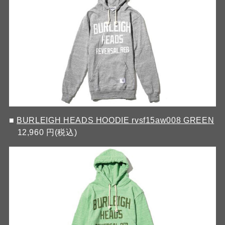
■
BURLEIGH HEADS HOODIE rvsf15aw008 GREEN
12,960 円(税込)