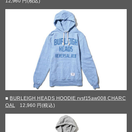
12,960 円(税込)
■
BURLEIGH HEADS HOODIE rvsf15aw008 CHARC
OAL
12,960 円(税込)