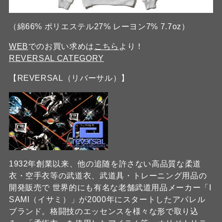
（綿66% ポリエステル27% レーヨン7% 7.7oz）
WEB
でのお買い求めは
こちら
より！
REVERSAL CATEGORY
【REVERSAL（リバーサル）】
1932年創業以来、他の追随を許さない高品質な柔道
衣・空手衣等の武道衣、武道具・トレーニング用品の
開発販売で 世界的にも有名な老舗武道用品メーカー「I
SAMI（イサミ）」が2000年にスタートしたアパレル
ブランド。格闘技のエッセンスを様々な形で取り込