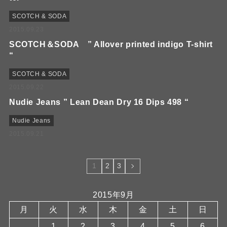
SCOTCH & SODA
2015.09.23
SCOTCH＆SODA ” Allover printed indigo T-shirt
“
SCOTCH & SODA
2015.09.22
Nudie Jeans ” Lean Dean Dry 16 Dips 498 “
Nudie Jeans
2015.09.21
1
2
3
2015年9月
月
火
水
木
金
土
日
1
2
3
4
5
6