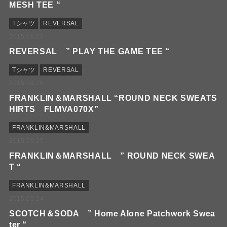
MESH TEE “
Tシャツ
REVERSAL
2015.09.27
REVERSAL ” PLAY THE GAME TEE “
Tシャツ
REVERSAL
2015.09.26
FRANKLIN＆MARSHALL “ROUND NECK SWEATS
HIRTS FLMVA070X”
FRANKLIN&MARSHALL
2015.09.25
FRANKLIN＆MARSHALL ” ROUND NECK SWEA
T “
FRANKLIN&MARSHALL
2015.09.24
SCOTCH＆SODA ” Home Alone Patchwork Swea
ter “