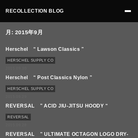
RECOLLECTION BLOG
月:
2015年9月
Herschel “ Lawson Classics ”
HERSCHEL SUPPLY CO
2015.09.30
Herschel “ Post Classics Nylon ”
HERSCHEL SUPPLY CO
2015.09.29
REVERSAL ” ACID JIU-JITSU HOODY “
REVERSAL
2015.09.28
REVERSAL ” ULTIMATE OCTAGON LOGO DRY-