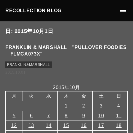
RECOLLECTION BLOG
日:
2015年10月1日
FRANKLIN & MARSHALL ”PULLOVER FOODIES
FLMCA073X”
FRANKLIN&MARSHALL
2015.10.01
2015年10月
月
火
水
木
金
土
日
1
2
3
4
5
6
7
8
9
10
11
12
13
14
15
16
17
18