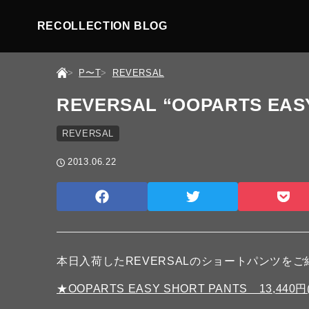
RECOLLECTION BLOG
P〜T
REVERSAL
REVERSAL “OOPARTS EAS
REVERSAL
2013.06.22
本日入荷したREVERSALのショートパンツを
★OOPARTS EASY SHORT PANTS 13,440円