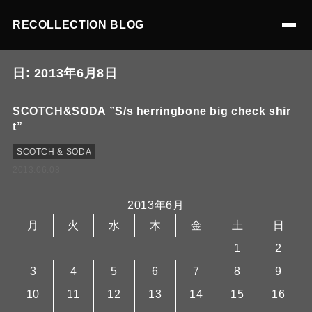
RECOLLECTION BLOG
日:
2013年6月8日
SCOTCH&SODA ”S/s herringbone big check shir
t”
SCOTCH & SODA
2013.06.08
2013年6月
月
火
水
木
金
土
日
1
2
3
4
5
6
7
8
9
10
11
12
13
14
15
16