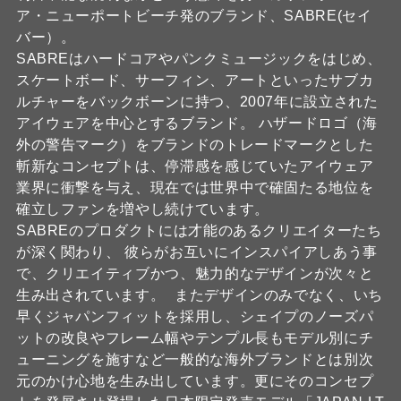
ア・ニューポートビーチ発のブランド、SABRE(セイ
バー）。
SABREはハードコアやパンクミュージックをはじめ、
スケートボード、サーフィン、アートといったサブカ
ルチャーをバックボーンに持つ、2007年に設立された
アイウェアを中心とするブランド。 ハザードロゴ（海
外の警告マーク）をブランドのトレードマークとした
斬新なコンセプトは、停滞感を感じていたアイウェア
業界に衝撃を与え、現在では世界中で確固たる地位を
確立しファンを増やし続けています。
SABREのプロダクトには才能のあるクリエイターたち
が深く関わり、 彼らがお互いにインスパイアしあう事
で、クリエイティブかつ、魅力的なデザインが次々と
生み出されています。 またデザインのみでなく、いち
早くジャパンフィットを採用し、シェイプのノーズパ
ットの改良やフレーム幅やテンプル長もモデル別にチ
ューニングを施すなど一般的な海外ブランドとは別次
元のかけ心地を生み出しています。更にそのコンセプ