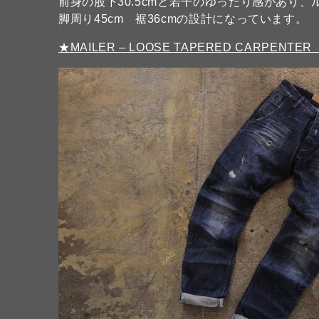
前身の股下30.5cmと若干のゆったり感があり
脚周り45cm 裾36cmの設計になっています。
★MAILER – LOOSE TAPERED CARPENTER 