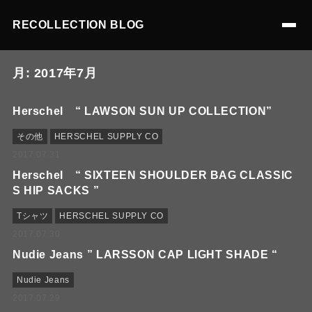
RECOLLECTION BLOG
月:
2017年7月
Herschel “ LAWSON SUN UP COLLECTION”
その他
HERSCHEL SUPPLY CO
2017.07.31
Herschel “ SIXTEEN SHOULDER BAG CLASSIC
S HIP SACKS ”
Tシャツ
HERSCHEL SUPPLY CO
2017.07.30
Nudie Jeans ” LARSSON CAP LIGHT SHADE “
Nudie Jeans
2017.07.29