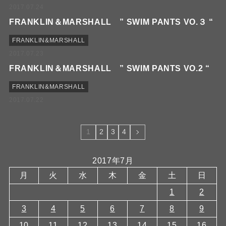
2017.07.24
FRANKLIN＆MARSHALL ” SWIM PANTS VO.３ “
FRANKLIN&MARSHALL
2017.07.23
FRANKLIN＆MARSHALL ” SWIM PANTS VO.2 “
FRANKLIN&MARSHALL
2017.07.22
1
2
3
4
2017年7月
月
火
水
木
金
土
日
1
2
3
4
5
6
7
8
9
10
11
12
13
14
15
16