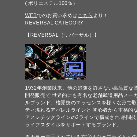
( ポリエステル100％）
WEB
でのお買い求めは
こちら
より！
REVERSAL CATEGORY
【REVERSAL（リバーサル）】
1932年創業以来、他の追随を許さない高品質
開発販売で 世界的にも有名な老舗武道用品メーカー
ルブランド。格闘技のエッセンスを様々な形で
ティ溢れるアパレルラインと 初心者から本格的
アスレチックラインの2ラインで構成され 格闘
ライフスタイルをサポートするブランド。
※カラー表示されている文字はウェブサイトへ