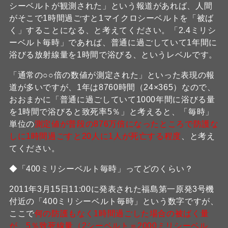
シーベルトが観測された」という報道があれば、人間
がそこで1時間過ごすと1マイクロシーベルトを「被ば
く」することになる、と考えてください。「2.4ミリシ
ーベルト毎時」であれば、普通に過ごしていて1年間に
浴びる放射線量を1時間で浴びる、というレベルです。
「通常の○○倍の数値が測定された」といった表現の報
道が多いですが、1年は8760時間（24×365）なので、
おおまかに「普通に過ごしていて1000年間に浴びる量
を1時間で浴びると致死率5％」と考えると、「毎時」
単位の
測定値が普段の876万倍になったところで防護な
しに1時間過ごすと20人に1人が死亡する程度
、と考え
てください。
◆「400ミリシーベルト毎時」ってどのくらい？
2011年3月15日11:00に発表された福島第一原発3号機
付近の「400ミリシーベルト毎時」という数字ですが、
ここで
何の防護もなく1時間過ごした場合の被ばく量
が、5％致死線量（2シーベルト＝2000ミリシーベル