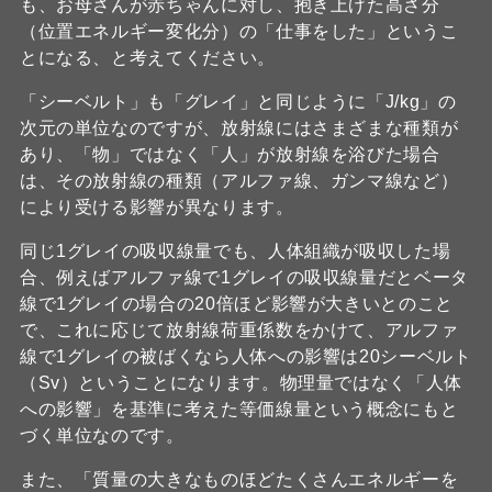
も、お母さんが赤ちゃんに対し、抱き上げた高さ分
（位置エネルギー変化分）の「仕事をした」というこ
とになる、と考えてください。
「シーベルト」も「グレイ」と同じように「J/kg」の
次元の単位なのですが、放射線にはさまざまな種類が
あり、「物」ではなく「人」が放射線を浴びた場合
は、その放射線の種類（アルファ線、ガンマ線など）
により受ける影響が異なります。
同じ1グレイの吸収線量でも、人体組織が吸収した場
合、例えばアルファ線で1グレイの吸収線量だとベータ
線で1グレイの場合の20倍ほど影響が大きいとのこと
で、これに応じて放射線荷重係数をかけて、アルファ
線で1グレイの被ばくなら人体への影響は20シーベルト
（Sv）ということになります。物理量ではなく「人体
への影響」を基準に考えた等価線量という概念にもと
づく単位なのです。
また、「質量の大きなものほどたくさんエネルギーを