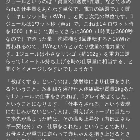
ジュールというのは「質量×加速度×距離」などで求め
られる仕事量をあらわす単位で、電力の話題でよく聞
く「キロワット時（kWh）」と同じ次元の単位です。1
ジュールは1ワット秒（Ws）で、これは1キロワット時
を1000（キロ）で割ってさらに3600（1時間は3600秒
なので）で割った量。洗濯機を3回運転すると1kWhと
言われるので、1Wsというとかなり微量の電力量で
す。1ジュールは小さなリンゴ（約102g）を重力に逆
らって1メートル持ち上げる時の仕事量に相当する、と
聞くとイメージしやすいでしょうか？
「被ばくする」というのは、放射線により仕事をされ
るということ。放射線を浴びた人体組織が質量1kgあた
り1ジュールの仕事をされれば、1グレイ被ばくした、
ということになります。「仕事をされる」という表現
になじみがないという人は、例えばストーブに当たっ
て指先が温まった時は、その温度上昇分（内部エネル
ギー変化分）の「仕事をされた」ということであり、
お母さんが重力に逆らって赤ちゃんを抱き上げるとき