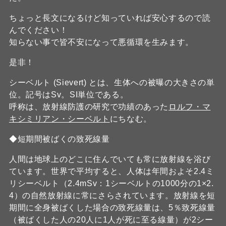
ちょっと長文になるけど知っていれば安心するので読
んでください！
知らない事で皆不安になって悪循環を生みます。
是非！
シーベルト (Sievert) とは、生体への被曝の大きさの単
位。記号はSv。SI単位である。
呼称は、放射線防護の研究で功績のあった
ロルフ・マ
キシミリアン・シーベルト
にちなむ。
◆短期間被ばくの致死線量
人間は地球上のどこに住んでいても常に放射線を浴び
ています。世界で平均すると、人体は年間およそ2.4ミ
リシーベルト（2.4mSv：1シーベルトの1000分の1×2.
4）の自然放射線に常にさらされています。放射線を短
期間に全身被ばくした場合の致死線量は、5％致死線量
（被ばくした人の20人に1人が死に至る線量）が2シー