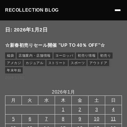
RECOLLECTION BLOG
日:
2026年1月2日
☆新春初売りセール開催 ”UP TO 40％ OFF”☆
福袋
店舗案内・店舗情報
ヨーロッパ
初売り情報
初売り
アメカジ
カジュアル
ストリート
スポーツ
アウトドア
年末年始
2026.01.02
2026年1月
月
火
水
木
金
土
日
1
2
3
4
5
6
7
8
9
10
11