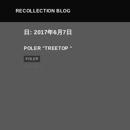
RECOLLECTION BLOG
日:
2017年6月7日
POLER “TREETOP “
POLER
2017.06.07