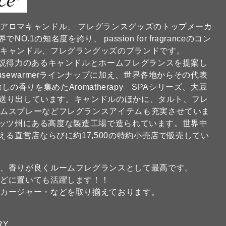
アロマキャンドル、 フレグランスグッズのトップメーカ
.1の知名度を誇り、 passion for fragranceのコン
マキャンドル、フレグラングッズのブランドです。
も説得力のあるキャンドルとホームフレグランスを提案し
sewarmerラインナップに加え、世界各地からその代表
癒しの香りを集めたAromatherapy SPAシリーズ、大豆
世に送り出しています。キャンドルのほかに、タルト、フレ
ームスプレーなどフレグランスアイテムも充実させていま
ーセッツ州にある高度な製造工場で造られています。世界中
える直営店ならびに約17,500の特約小売店で販売してい
は、香りが良くルームフレグランスとして最高です。
などに置いても活躍します！！
・カージャー・などを取り揃えております。
RY