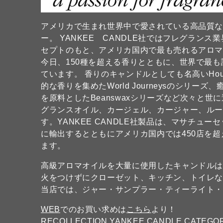
アメリカで生まれ世界中で愛されている高品質な
ー。 YANKEE CANDLE社ではフレグランス業界でNO
セプトのもと、アメリカ国内で最も売れるアロ
今日、150種を超える香りとともに、世界で最
ています。 香りのキャンドルとしても名高いHou
的な香りを集めたWorld Journeysのシリーズ、
を原料としたBeanswaxシリーズなど次々と
グランスオイル、カージェル、カージャー、ル
す。YANKEE CANDLE社製品は、マサチュ
に輸出するとともにアメリカ国内では450店を超
ます。
高級アロマオイルを大量に使用したキャンドル
火をつけずにクローゼット、キッチン、トイレ
当店では、ジャー・サンプラー・ティーライト
WEB
でのお買い求めは
こちら
より！
RECOLLECTION YANKEE CANDLE CATEGO