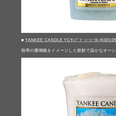
■
YANKEE CANDLE YCｻﾝﾌﾟﾗｰ ｼｰｺｰﾗﾙ (K00105
熱帯の珊瑚礁をイメージした新鮮で温かなオー