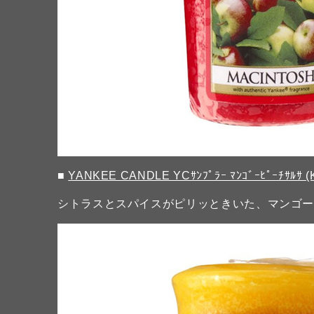
■
YANKEE CANDLE YCｻﾝﾌﾟﾗｰ ﾏﾝｺﾞｰﾋﾟｰﾁｻﾙｻ (
シトラスとスパイスがピリッときいた、マンゴ