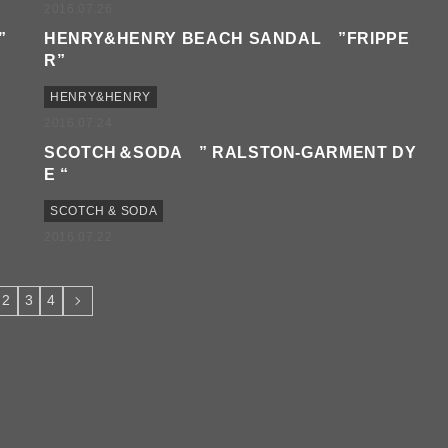
2016.07.26
”
HENRY&HENRY BEACH SANDAL ”FRIPPE
R”
HENRY&HENRY
2016.07.24
SCOTCH＆SODA ” RALSTON-GARMENT DY
E “
SCOTCH & SODA
2016.07.22
2
3
4