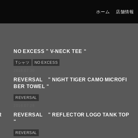
ホーム
店舗情報
NO EXCESS ” V-NECK TEE “
Tシャツ
NO EXCESS
2016.07.30
REVERSAL ” NIGHT TIGER CAMO MICROFI
BER TOWEL “
REVERSAL
2016.07.28
R
REVERSAL ” REFLECTOR LOGO TANK TOP
“
REVERSAL