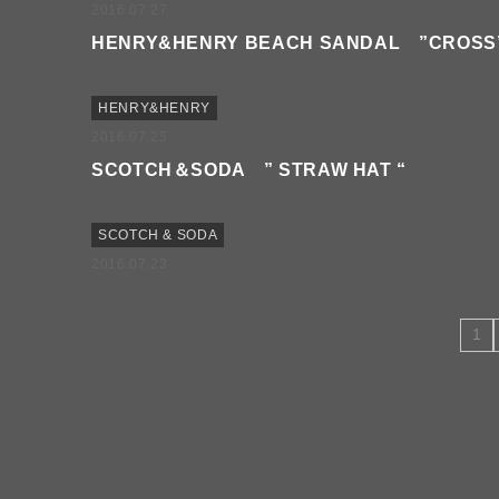
2016.07.27
HENRY&HENRY BEACH SANDAL ”CROSS
HENRY&HENRY
2016.07.25
SCOTCH＆SODA ” STRAW HAT “
SCOTCH & SODA
2016.07.23
1