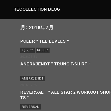
RECOLLECTION BLOG
月:
2016年7月
POLER ” TEE LEVELS “
Tシャツ
POLER
2016.07.31
ANERKJENDT ” TRUNG T-SHIRT “
ANERKJENDT
2016.07.29
REVERSAL ” ALL STAR 2 WORKOUT SHO
TS “
REVERSAL