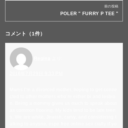
前の投稿
POLER " FURRY P TEE "
コメント
（1件）
Regina
より:
2016年7月29日 9:33 PM
Mums I’m a divorced mother, hoping to get conne
cted to other mothers who’re either bi and lesbia
n. Being a mommy gives us much to speak about
as common flooring. My kids tend to be late teen
s. We are white, Jewish, curvy, and considering t
alking to anyone, espe free online sex cially if yo