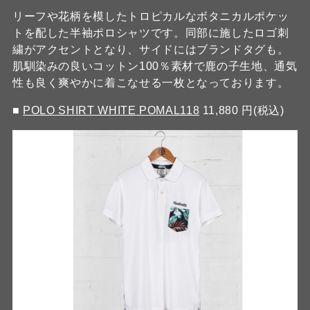
リーフや花柄を模したトロピカルなボタニカルポケッ
トを配した半袖ポロシャツです。同部に施したロゴ刺
繍がアクセントとなり、サイドにはブランドタグも。
肌馴染みの良いコットン100％素材で鹿の子生地、通気
性も良く爽やかに着こなせる一枚となっております。
■
POLO SHIRT WHITE POMAL118
11,880 円(税込)