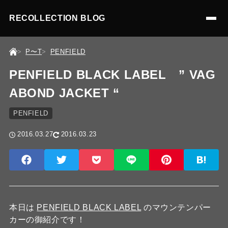
RECOLLECTION BLOG
P〜T
PENFIELD
PENFIELD BLACK LABEL ” VAG
ABOND JACKET “
PENFIELD
2016.03.27
2016.03.23
本日は
PENFIELD BLACK LABEL
のマウンテンパー
カーの御紹介です！