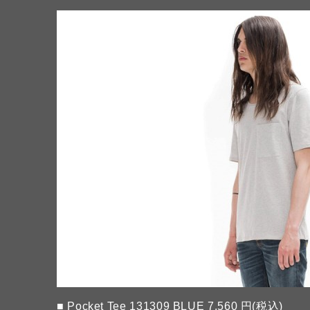
■
Pocket Tee 131309 BLUE
7,560 円(税込)