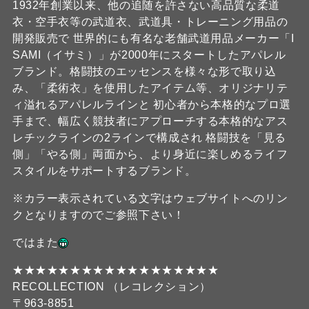
1932年創業以来、他の追随を許さない高品質な柔道
衣・空手衣等の武道衣、武道具・トレーニング用品の
開発販売で 世界的にも有名な老舗武道用品メーカー「I
SAMI（イサミ）」が2000年にスタートしたアパレル
ブランド。格闘技のエッセンスを様々な形で取り込
み、「柔術衣」を使用したアイテム等、オリジナリテ
ィ溢れるアパレルラインと 初心者から本格的なプロ選
手まで、幅広く競技者にアプローチする本格的なアス
レチックラインの2ラインで構成され 格闘技を「見る
側」「やる側」両面から、より身近に楽しめるライフ
スタイルをサポートするブランド。
※カラー表示されている文字はウェブサイトへのリン
クとなりますのでご参照下さい！
ではまた
★★★★★★★★★★★★★★★★★★
RECOLLECTION （レコレクション）
〒963-8851