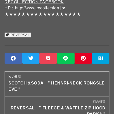
RECOLLECTION FACEBOOK
HP：
http://www.recollection.jp/
★★★★★★★★★★★★★★★★★★
REVERSAL
次の投稿
SCOTCH＆SODA " HENNRI-NECK RONGSLE
EVE "
前の投稿
REVERSAL " FLEECE & WAFFLE ZIP HOOD