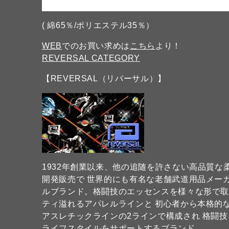
( 綿65％/ポリエステル35％）
WEB
でのお買い求めは
こちら
より！
REVERSAL CATEGORY
【REVERSAL（リバーサル）】
1932年創業以来、他の追随を許さない高品質
開発販売で 世界的にも有名な老舗武道用品メーカー
ルブランド。格闘技のエッセンスを様々な形で
ティ溢れるアパレルラインと 初心者から本格的
アスレチックラインの2ラインで構成され 格闘
ライフスタイルをサポートするブランド。