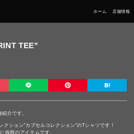
ホーム
店舗情報
INT TEE”
御紹介です。
なコレクション”カプセルコレクション”のTシャツです！
共に抜群のアイテムです。