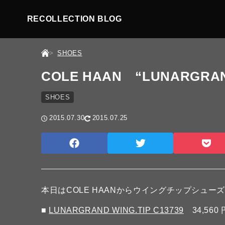
RECOLLECTION BLOG
SHOES
COLE HAAN “LUNARGRAND
SHOES
2015.07.30
2015.07.25
本日はCOLE HAANからウイングチップシュー
■
LUNARGRAND WING.TIP C13739
34,560 