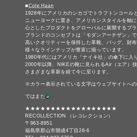
■
Cole Haan
1928年にアメリカのシカゴでトラフトンコー
ニューヨークに置き、アメリカンスタイルを軸
心としたプロダクトをグローバルに展開するブ
ブランドのコンセプトは「モダンアーチザン」
高いクオリティーを保持した革靴、バッグ、財
様々なラインナップが豊富に揃っています。
1980年代にはアメリカ「ナイキ社」の傘下に
2000年以降、NIKEの靴に見られるAir（エ
さまざまな革新を経て今に至ります。
※カラー表示されている文字はウェブサイトへ
ではまた
★★★★★★★★★★★★★★★★★★
RECOLLECTION （レコレクション）
〒963-8851
福島県郡山市開成4丁目28-6