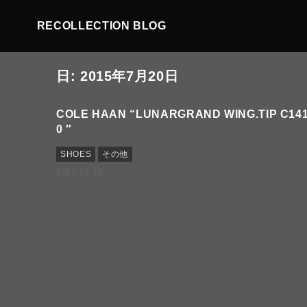
RECOLLECTION BLOG
日:
2015年7月20日
COLE HAAN “LUNARGRAND WING.TIP C14
0 ″
SHOES
その他
2015.07.20