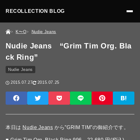
RECOLLECTION BLOG
K〜O
Nudie Jeans
Nudie Jeans “Grim Tim Org. Bla
ck Ring”
Nudie Jeans
2015.07.27
2015.07.25
本日は
Nudie Jeans
から”GRIM TIM”の御紹介です。
■
Grim Tim Org. Black Ring 996 22,680 円(税込)